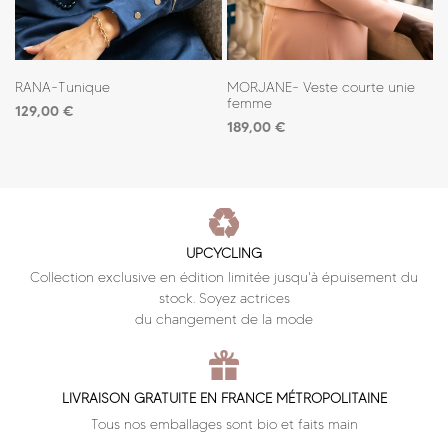
RANA-Tunique
MORJANE- Veste courte unie
femme
129,00
€
189,00
€
UPCYCLING
Collection exclusive en édition limitée jusqu'à épuisement du
stock. Soyez actrices
du changement de la mode
LIVRAISON GRATUITE EN FRANCE MÉTROPOLITAINE
Tous nos emballages sont bio et faits main