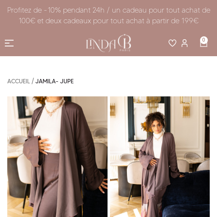
Profitez de -10% pendant 24h / un cadeau pour tout achat de
100€ et deux cadeaux pour tout achat à partir de 199€
0
/
ACCUEIL
JAMILA- JUPE