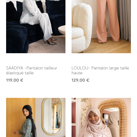
SAADIYA -Pantalon tailleur
LOULOU- Pantalon large taille
élastiqué taille
haute
119,00
€
129,00
€