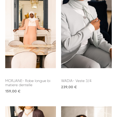
Jupe
Manteau
Pantalon
Pull
Robe
Tunique
Veste
PRIX
59 €
499 €
MORJANE- Robe longue bi
WADIA- Veste 3/4
matiere dentelle
239,00
€
159,00
€
COLLECTION