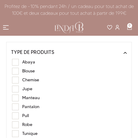
Profitez de -10% pendant 24h / un cadeau pour tout achat de
100€ et deux cadeaux pour tout achat à partir de 199€
0
TYPE DE PRODUITS
Abaya
Blouse
Chemise
Jupe
Manteau
Pantalon
Pull
Robe
Tunique