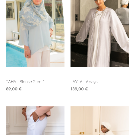
TAHA- Blouse 2 en 1
LAYLA- Abaya
89,00
€
139,00
€