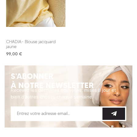
CHADIA- Blouse jacquard
jaune
99,00
€
S'ABONNER
À NOTRE NEWSLETTER
Recevez les dernières nouvelles, mises à jour et
bien d’autres choses chaque semaine.