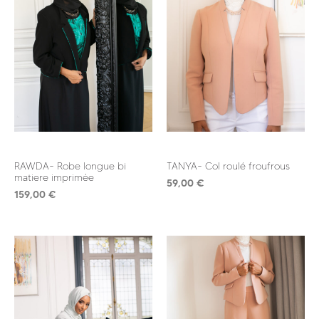
RAWDA- Robe longue bi
TANYA- Col roulé froufrous
matiere imprimée
59,00
€
159,00
€