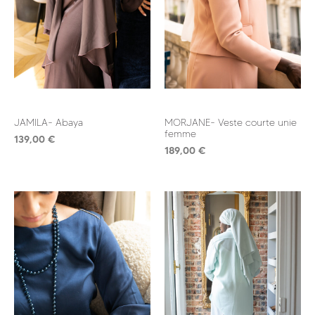
JAMILA- Abaya
MORJANE- Veste courte unie
femme
139,00
€
189,00
€