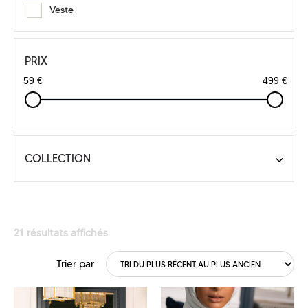
Veste
PRIX
59 €
499 €
COLLECTION
21 résultats affichés
TYPE DE PRODUITS
Trier par
Abaya
Blouse
Chemise